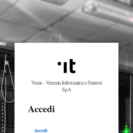
Venis - Venezia Informatica e Sistemi
SpA
Accedi
Schede
Accedi
(scheda attiva)