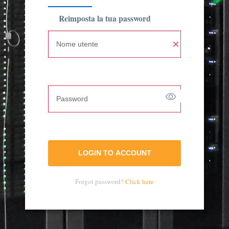
primarie
Reimposta la tua password
Salta
Nome utente
al
contenuto
principale
Password
Forgot password?
Click here